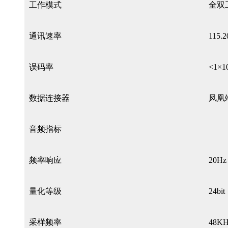
工作模式
全双
通讯速率
115.
误码率
<1×1
数据连接器
凤凰端
音频指标
频率响应
20H
量化等级
24bit
采样频率
48KH