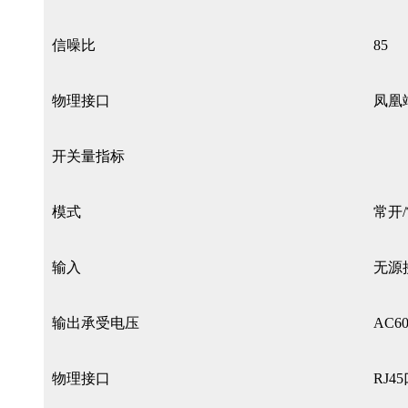
信噪比
85
物理接口
凤凰端
开关量指标
模式
常开
输入
无源
输出承受电压
AC6
物理接口
RJ4