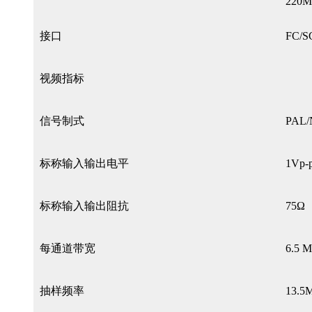
220M
接口
FC/
视频指标
信号制式
PAL
标称输入输出电平
1Vp-
标称输入输出阻抗
75Ω
每通道带宽
6.5 
抽样频率
13.5