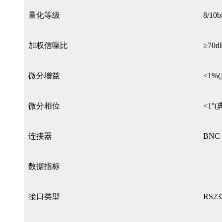
量化等级
8/10bi
加权信噪比
≥70d
微分增益
<1%
微分相位
<1°
连接器
BNC
数据指标
接口类型
RS23