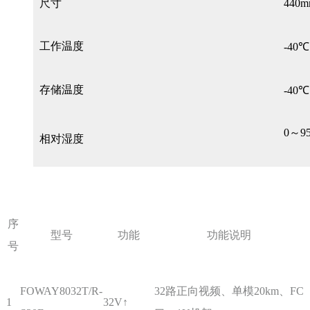
尺寸
440m
工作温度
-40
存储温度
-40
0～9
相对湿度
序
型号
功能
功能说明
号
FOWAY8032T/R-
32路正向视频、单模20km、FC
1
32V↑