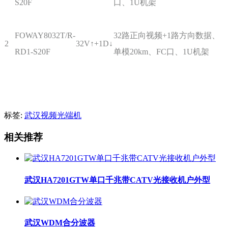
S20F
口、1U机架
FOWAY8032T/R-
32路正向视频+1路方向数据、
2
32V↑+1D↓
RD1-S20F
单模20km、FC口、1U机架
标签:
武汉视频光端机
相关推荐
武汉HA7201GTW单口千兆带CATV光接收机户外型
武汉WDM合分波器