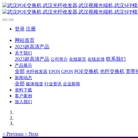
登录
注册
网站首页
2023超高清产品
关于我们
2023超高清产品
联系我们
公司简介
在线留言
在线反馈
产品展示
全部
POE交换机
光纤交换机
宽带
光纤收发器
EPON
GPON
新闻动态
全部
媒体报道
行业资讯
企业新闻
资料下载
客户案例
加入我们
<
Previous
>
Next